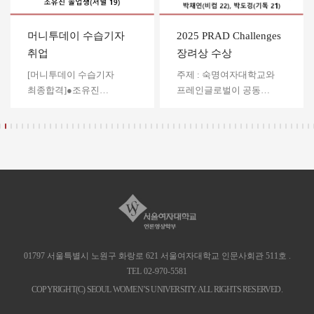
머니투데이 수습기자
2025 PRAD Challenges
취업
장려상 수상
[머니투데이 수습기자
주제 : 숙명여자대학교와
최종합격]●조유진
프레인글로벌이 공동
(저널리즘19) 졸업생의
주최한 공모전 - 교촌
머니투데이 [합격] 을
브랜드 장려상 수상
축하드립니다.공모전 입상,
서울여자대학교 팀
대외활동, 인터뷰, 기사
'KYOGIRLS'의 [장려상]
게재 소식을 공유해 주세요.
수상을 축하드립니다! ●
학부 사무실
이지희 (비컴 22)● 백경은
(talk@swumedia.com)로
(비컴 22)● 박채연 (비컴
학번, 학과, 이름과 간단한
22)● 박도경 (기독 21) 주최
내용(사진, 관련 링크) 등을
: 숙명여자대학교 &
보내면 됩니다.
프레인글로벌링크 :
01797 서울특별시 노원구 화랑로 621 서울여자대학교 인문사회관 511호 .
https://m.blog.naver.com/smwu_p
TEL 02-970-5581
referrerCode=1 공모전 입상,
COPYRIGHT(C) SEOUL WOMEN’S UNIVERSITY. ALL RIGHTS RESERVED.
대외활동, 인터뷰, 기사
전공
게재 소식을 공유해 주세요.